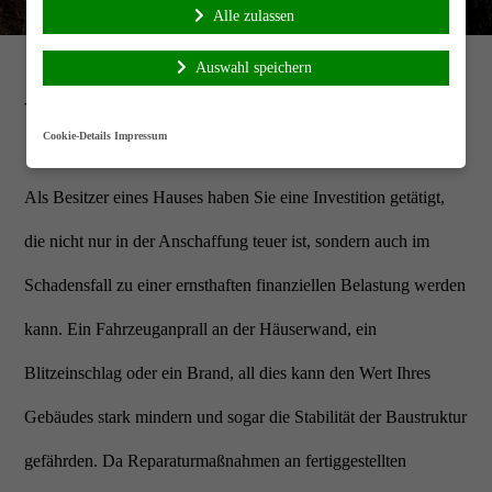
Alle zulassen
Auswahl speichern
Wohngebäude
Wohngebäude
Cookie-Details
Impressum
Als Besitzer eines Hauses haben Sie eine Investition getätigt,
die nicht nur in der Anschaffung teuer ist, sondern auch im
Schadensfall zu einer ernsthaften finanziellen Belastung werden
kann. Ein Fahrzeuganprall an der Häuserwand, ein
Blitzeinschlag oder ein Brand, all dies kann den Wert Ihres
Gebäudes stark mindern und sogar die Stabilität der Baustruktur
gefährden. Da Reparaturmaßnahmen an fertiggestellten