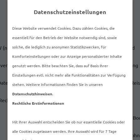
Datenschutzeinstellungen
Diese Website verwendet Cookies. Dazu zählen Cookies, die
essentiell für den Betrieb der Website notwendig sind, sowie
 (nur private Nutzung)
solche, die lediglich zu anonymen Statistikzwecken, für
Risikoleben
Krankentagegeld
Komforteinstellungen oder zur Anzeige personalisierter Inhalte
nversicherung
Unfallversicherung
Inventarversicherung
genutzt werden. Bitte beachten Sie, dass auf Basis Ihrer
Einstellungen evtl. nicht mehr alle Funktionalitäten zur Verfügung
Datenänderung
Elektronikversicherung
Hausrat
Rei
stehen. Weitere Informationen finden Sie in unseren
Datenschutzhinweisen
.
Rechtsschutz für Firmen
Haus- & Grundstückshaftpflicht
Rechtliche Erstinformationen
Bauherrenhaftpflicht
Bauleistungsversicherung
Bo
Mit Ihrer Auswahl entscheiden Sie ob nur essentielle Cookies oder
alle Cookies zugelassen werden. Ihre Auswahl wird für 7 Tage
Wohnm