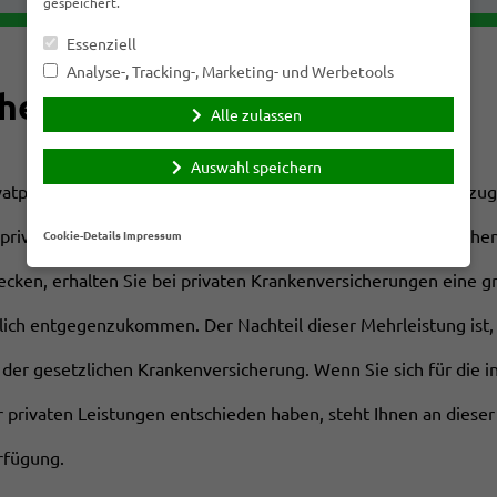
gespeichert.
Essenziell
Analyse-, Tracking-, Marketing- und Werbetools
cherung
Alle zulassen
Auswahl speichern
ivatpersonen ist die Krankenversicherung eine sinnvolle und z
 privaten Krankenversicherungen. Während Sie bei gesetzliche
Cookie-Details
Impressum
ecken, erhalten Sie bei privaten Krankenversicherungen eine g
lich entgegenzukommen. Der Nachteil dieser Mehrleistung ist,
 der gesetzlichen Krankenversicherung. Wenn Sie sich für die in
r privaten Leistungen entschieden haben, steht Ihnen an diese
rfügung.