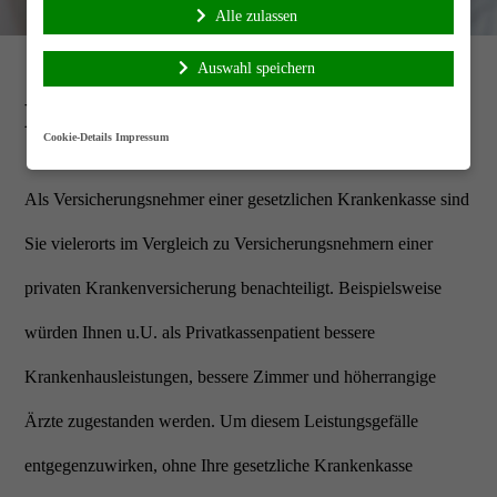
Alle zulassen
Auswahl speichern
Krankenzusatz
Krankenzusatz
Cookie-Details
Impressum
Als Versicherungsnehmer einer gesetzlichen Krankenkasse sind
Sie vielerorts im Vergleich zu Versicherungsnehmern einer
privaten Krankenversicherung benachteiligt. Beispielsweise
würden Ihnen u.U. als Privatkassenpatient bessere
Krankenhausleistungen, bessere Zimmer und höherrangige
Ärzte zugestanden werden. Um diesem Leistungsgefälle
entgegenzuwirken, ohne Ihre gesetzliche Krankenkasse