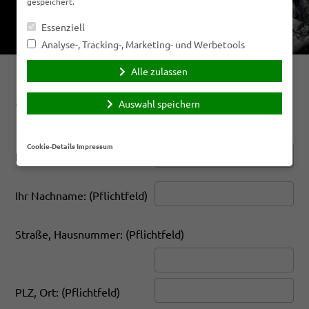
gespeichert.
Essenziell
Analyse-, Tracking-, Marketing- und Werbetools
Alle zulassen
Online
Online Schadensmeldung
Auswahl speichern
Schadensmeldung
Cookie-Details
Impressum
Ihr Vorname: (Pflichtfeld)
Ihr Nachname: (Pflichtfeld)
Straße, Hausnummer: (Pflichtfeld)
PLZ, Ort: (Pflichtfeld)